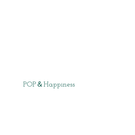
​POP＆Happiness